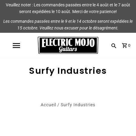
Veuillez noter : Les commandes passées entre le 4 août et le 7 août
Magasiner
Marques
seront expédiées le 10 août. Merci de votre patience!
Les commandes passées entre le 9 et le 14 octobre seront expédiées le
Amplis
AmpRX
15 octobre. Veuillez nous excuser pour le désagrément.
Pédales
Chase Tone
0
Guitares et pièces
CIOKS
Accessoires
Fryette
Surfy Industries
King Tone Guitar
Lehle
Accueil
/
Surfy Industries
Origin Effects
Vemuram