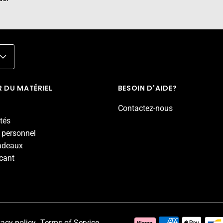
 DU MATÉRIEL
BESOIN D'AIDE?
Contactez-nous
tés
 personnel
adeaux
icant
vacy policy
Terms of Service