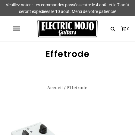
Veuillez noter : Les commandes passées entre le 4 août et le 7 août
Magasiner
Marques
seront expédiées le 10 août. Merci de votre patience!
Amplis
AmpRX
0
Pédales
Chase Tone
Effetrode
Guitares et pièces
CIOKS
Accessoires
Fryette
King Tone Guitar
Accueil
/
Effetrode
Lehle
Origin Effects
Vemuram