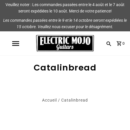
Veuillez noter : Les commandes passées entre le 4 août et le 7 août
Magasiner
Marques
seront expédiées le 10 août. Merci de votre patience!
Les commandes passées entre le 9 et le 14 octobre seront expédiées le
Amplis
AmpRX
15 octobre. Veuillez nous excuser pour le désagrément.
Pédales
Chase Tone
0
Guitares et pièces
CIOKS
Accessoires
Fryette
Catalinbread
King Tone Guitar
Lehle
Accueil
/
Catalinbread
Origin Effects
Vemuram